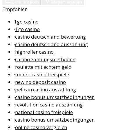
E-Mail anzeigen
Telegram anzeigen
Empfohlen
1go casino
·
1go casino
·
casino deutschland bewertung
·
casino deutschland auszahlung
·
highroller casino
·
casino zahlungsmethoden
·
roulette mit echtem geld
·
monro casino freispiele
·
new no deposit casino
·
pelican casino auszahlung
·
casino bonus umsatzbedingungen
·
revolution casino auszahlung
·
national casino freispiele
·
casino bonus umsatzbedingungen
·
online casino vergleich