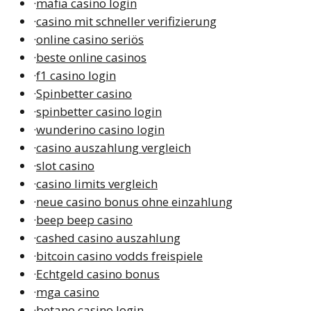
·
mafia casino login
·
casino mit schneller verifizierung
·
online casino seriös
·
beste online casinos
·
f1 casino login
·
Spinbetter casino
·
spinbetter casino login
·
wunderino casino login
·
casino auszahlung vergleich
·
slot casino
·
casino limits vergleich
·
neue casino bonus ohne einzahlung
·
beep beep casino
·
cashed casino auszahlung
·
bitcoin casino vodds freispiele
·
Echtgeld casino bonus
·
mga casino
·
betano casino login