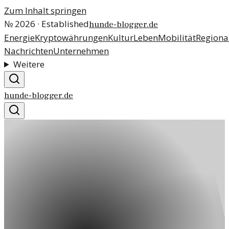
Zum Inhalt springen
№
2026
· Established
hunde-blogger.de
Energie
Kryptowährungen
Kultur
Leben
Mobilität
Regiona
Nachrichten
Unternehmen
Weitere
hunde-blogger.de