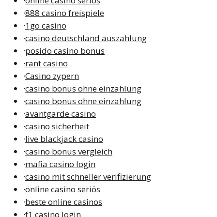
·
online casino seriös
·
888 casino freispiele
·
1go casino
·
casino deutschland auszahlung
·
posido casino bonus
·
rant casino
·
Casino zypern
·
casino bonus ohne einzahlung
·
casino bonus ohne einzahlung
·
avantgarde casino
·
casino sicherheit
·
live blackjack casino
·
casino bonus vergleich
·
mafia casino login
·
casino mit schneller verifizierung
·
online casino seriös
·
beste online casinos
·
f1 casino login