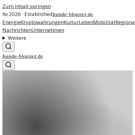
Zum Inhalt springen
№
2026
· Established
hunde-blogger.de
Energie
Kryptowährungen
Kultur
Leben
Mobilität
Regiona
Nachrichten
Unternehmen
Weitere
hunde-blogger.de