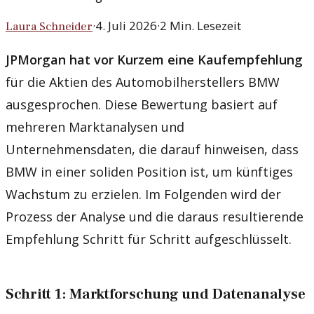
·
4. Juli 2026
·
2
Min. Lesezeit
Laura Schneider
JPMorgan hat vor Kurzem eine Kaufempfehlung
für die Aktien des Automobilherstellers BMW
ausgesprochen. Diese Bewertung basiert auf
mehreren Marktanalysen und
Unternehmensdaten, die darauf hinweisen, dass
BMW in einer soliden Position ist, um künftiges
Wachstum zu erzielen. Im Folgenden wird der
Prozess der Analyse und die daraus resultierende
Empfehlung Schritt für Schritt aufgeschlüsselt.
Schritt 1: Marktforschung und Datenanalyse