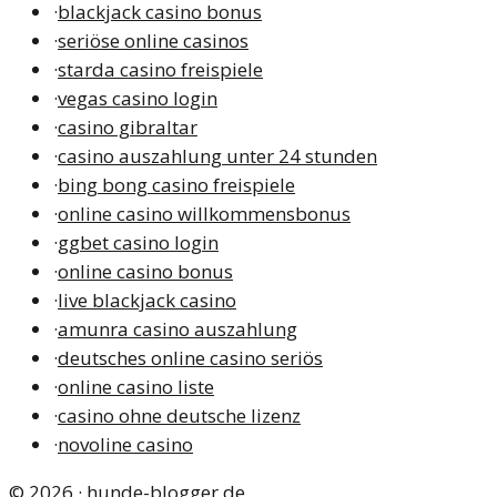
·
blackjack casino bonus
·
seriöse online casinos
·
starda casino freispiele
·
vegas casino login
·
casino gibraltar
·
casino auszahlung unter 24 stunden
·
bing bong casino freispiele
·
online casino willkommensbonus
·
ggbet casino login
·
online casino bonus
·
live blackjack casino
·
amunra casino auszahlung
·
deutsches online casino seriös
·
online casino liste
·
casino ohne deutsche lizenz
·
novoline casino
©
2026
·
hunde-blogger.de