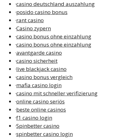
·
casino deutschland auszahlung
·
posido casino bonus
·
rant casino
·
Casino zypern
·
casino bonus ohne einzahlung
·
casino bonus ohne einzahlung
·
avantgarde casino
·
casino sicherheit
·
live blackjack casino
·
casino bonus vergleich
·
mafia casino login
·
casino mit schneller verifizierung
·
online casino seriös
·
beste online casinos
·
f1 casino login
·
Spinbetter casino
·
spinbetter casino login