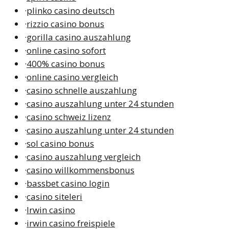
·
plinko casino deutsch
·
rizzio casino bonus
·
gorilla casino auszahlung
·
online casino sofort
·
400% casino bonus
·
online casino vergleich
·
casino schnelle auszahlung
·
casino auszahlung unter 24 stunden
·
casino schweiz lizenz
·
casino auszahlung unter 24 stunden
·
sol casino bonus
·
casino auszahlung vergleich
·
casino willkommensbonus
·
bassbet casino login
·
casino siteleri
·
Irwin casino
·
irwin casino freispiele