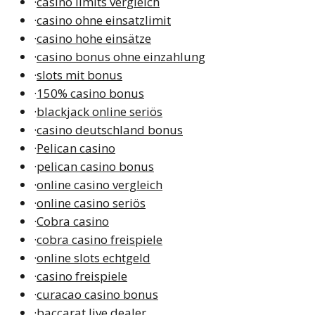
·
casino limits vergleich
·
casino ohne einsatzlimit
·
casino hohe einsätze
·
casino bonus ohne einzahlung
·
slots mit bonus
·
150% casino bonus
·
blackjack online seriös
·
casino deutschland bonus
·
Pelican casino
·
pelican casino bonus
·
online casino vergleich
·
online casino seriös
·
Cobra casino
·
cobra casino freispiele
·
online slots echtgeld
·
casino freispiele
·
curacao casino bonus
·
baccarat live dealer