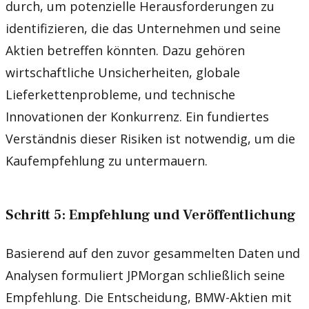
durch, um potenzielle Herausforderungen zu
identifizieren, die das Unternehmen und seine
Aktien betreffen könnten. Dazu gehören
wirtschaftliche Unsicherheiten, globale
Lieferkettenprobleme, und technische
Innovationen der Konkurrenz. Ein fundiertes
Verständnis dieser Risiken ist notwendig, um die
Kaufempfehlung zu untermauern.
Schritt 5: Empfehlung und Veröffentlichung
Basierend auf den zuvor gesammelten Daten und
Analysen formuliert JPMorgan schließlich seine
Empfehlung. Die Entscheidung, BMW-Aktien mit