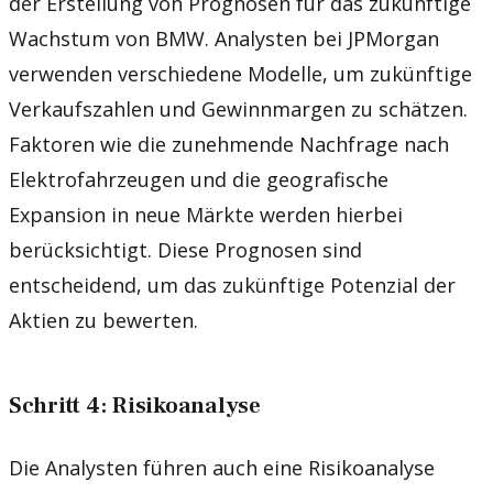
der Erstellung von Prognosen für das zukünftige
Wachstum von BMW. Analysten bei JPMorgan
verwenden verschiedene Modelle, um zukünftige
Verkaufszahlen und Gewinnmargen zu schätzen.
Faktoren wie die zunehmende Nachfrage nach
Elektrofahrzeugen und die geografische
Expansion in neue Märkte werden hierbei
berücksichtigt. Diese Prognosen sind
entscheidend, um das zukünftige Potenzial der
Aktien zu bewerten.
Schritt 4: Risikoanalyse
Die Analysten führen auch eine Risikoanalyse