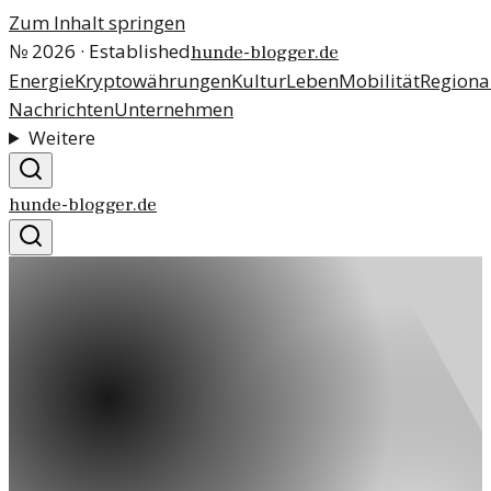
Zum Inhalt springen
№
2026
· Established
hunde-blogger.de
Energie
Kryptowährungen
Kultur
Leben
Mobilität
Regiona
Nachrichten
Unternehmen
Weitere
hunde-blogger.de