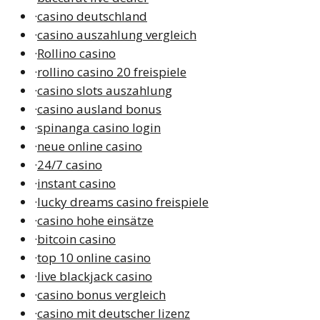
·
casino deutschland
·
casino auszahlung vergleich
·
Rollino casino
·
rollino casino 20 freispiele
·
casino slots auszahlung
·
casino ausland bonus
·
spinanga casino login
·
neue online casino
·
24/7 casino
·
instant casino
·
lucky dreams casino freispiele
·
casino hohe einsätze
·
bitcoin casino
·
top 10 online casino
·
live blackjack casino
·
casino bonus vergleich
·
casino mit deutscher lizenz