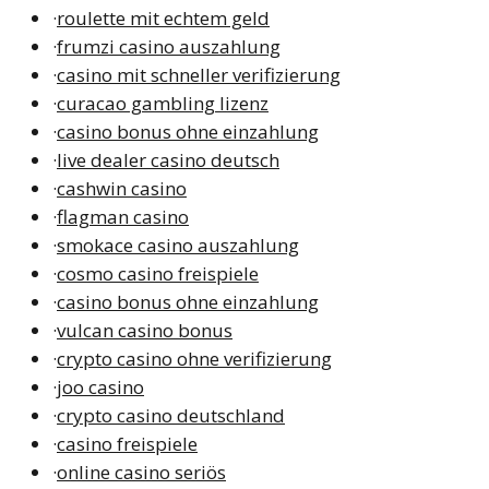
·
roulette mit echtem geld
·
frumzi casino auszahlung
·
casino mit schneller verifizierung
·
curacao gambling lizenz
·
casino bonus ohne einzahlung
·
live dealer casino deutsch
·
cashwin casino
·
flagman casino
·
smokace casino auszahlung
·
cosmo casino freispiele
·
casino bonus ohne einzahlung
·
vulcan casino bonus
·
crypto casino ohne verifizierung
·
joo casino
·
crypto casino deutschland
·
casino freispiele
·
online casino seriös