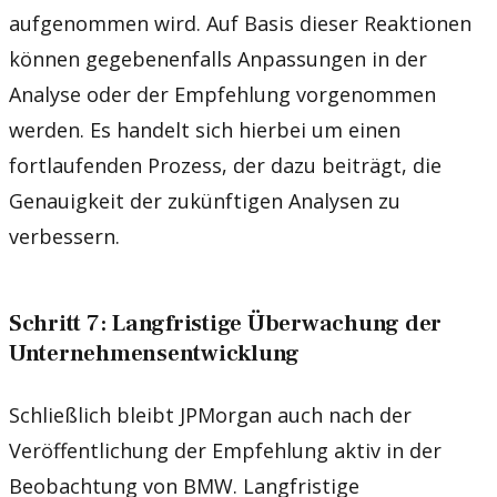
aufgenommen wird. Auf Basis dieser Reaktionen
können gegebenenfalls Anpassungen in der
Analyse oder der Empfehlung vorgenommen
werden. Es handelt sich hierbei um einen
fortlaufenden Prozess, der dazu beiträgt, die
Genauigkeit der zukünftigen Analysen zu
verbessern.
Schritt 7: Langfristige Überwachung der
Unternehmensentwicklung
Schließlich bleibt JPMorgan auch nach der
Veröffentlichung der Empfehlung aktiv in der
Beobachtung von BMW. Langfristige