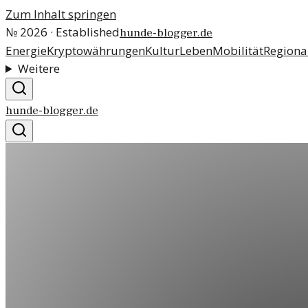
Zum Inhalt springen
№
2026
· Established
hunde-blogger.de
Energie
Kryptowährungen
Kultur
Leben
Mobilität
Regiona
Weitere
hunde-blogger.de