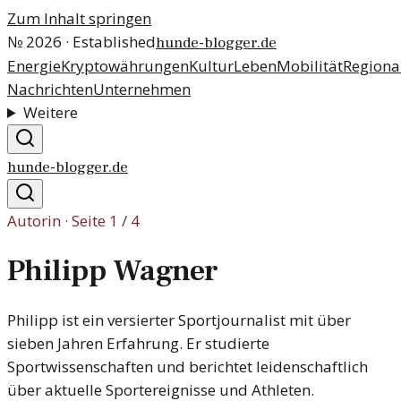
Zum Inhalt springen
№
2026
· Established
hunde-blogger.de
Energie
Kryptowährungen
Kultur
Leben
Mobilität
Regiona
Nachrichten
Unternehmen
Weitere
hunde-blogger.de
Autorin · Seite
1
/
4
Philipp Wagner
Philipp ist ein versierter Sportjournalist mit über
sieben Jahren Erfahrung. Er studierte
Sportwissenschaften und berichtet leidenschaftlich
über aktuelle Sportereignisse und Athleten.