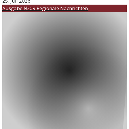
25. Juli 2026
Ausgabe №
09
·
Regionale Nachrichten