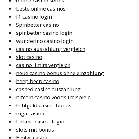
·
online casino seriös
·
beste online casinos
·
f1 casino login
·
Spinbetter casino
·
spinbetter casino login
·
wunderino casino login
·
casino auszahlung vergleich
·
slot casino
·
casino limits vergleich
·
neue casino bonus ohne einzahlung
·
beep beep casino
·
cashed casino auszahlung
·
bitcoin casino vodds freispiele
·
Echtgeld casino bonus
·
mga casino
·
betano casino login
·
slots mit bonus
·
Evolve casino