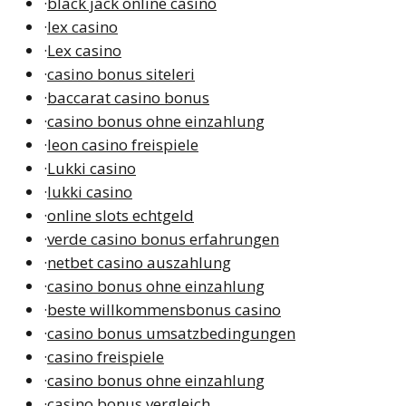
·
black jack online casino
·
lex casino
·
Lex casino
·
casino bonus siteleri
·
baccarat casino bonus
·
casino bonus ohne einzahlung
·
leon casino freispiele
·
Lukki casino
·
lukki casino
·
online slots echtgeld
·
verde casino bonus erfahrungen
·
netbet casino auszahlung
·
casino bonus ohne einzahlung
·
beste willkommensbonus casino
·
casino bonus umsatzbedingungen
·
casino freispiele
·
casino bonus ohne einzahlung
·
casino bonus vergleich