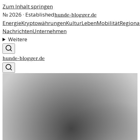
Zum Inhalt springen
№
2026
· Established
hunde-blogger.de
Energie
Kryptowährungen
Kultur
Leben
Mobilität
Regiona
Nachrichten
Unternehmen
Weitere
hunde-blogger.de