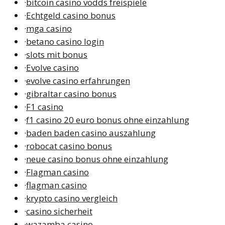
·
bitcoin casino vodds freispiele
·
Echtgeld casino bonus
·
mga casino
·
betano casino login
·
slots mit bonus
·
Evolve casino
·
evolve casino erfahrungen
·
gibraltar casino bonus
·
F1 casino
·
f1 casino 20 euro bonus ohne einzahlung
·
baden baden casino auszahlung
·
robocat casino bonus
·
neue casino bonus ohne einzahlung
·
Flagman casino
·
flagman casino
·
krypto casino vergleich
·
casino sicherheit
·
wazamba casino