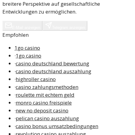
breitere Perspektive auf gesellschaftliche
Entwicklungen zu ermöglichen.
E-Mail anzeigen
Telegram anzeigen
Empfohlen
1go casino
·
1go casino
·
casino deutschland bewertung
·
casino deutschland auszahlung
·
highroller casino
·
casino zahlungsmethoden
·
roulette mit echtem geld
·
monro casino freispiele
·
new no deposit casino
·
pelican casino auszahlung
·
casino bonus umsatzbedingungen
·
revolution casino auszahlung