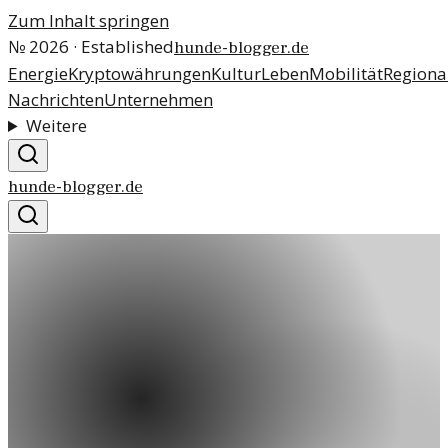
Zum Inhalt springen
№
2026
· Established
hunde-blogger.de
Energie
Kryptowährungen
Kultur
Leben
Mobilität
Regiona
Nachrichten
Unternehmen
Weitere
hunde-blogger.de